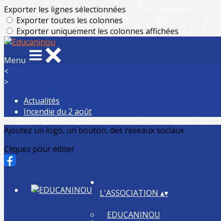
Exporter les lignes sélectionnées
Exporter toutes les colonnes
Exporter uniquement les colonnes affichées
Menu
<
>
Actualités
Incendie du 2 août
Ajoutez un logo, un bouton, des réseaux sociaux
Cliquez pour éditer
L'ASSOCIATION
▴
▾
EDUCANINOU