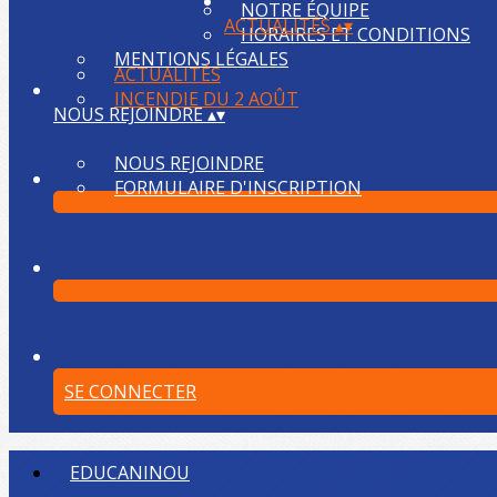
NOTRE ÉQUIPE
ACTUALITÉS
▴
▾
HORAIRES ET CONDITIONS
MENTIONS LÉGALES
ACTUALITÉS
INCENDIE DU 2 AOÛT
NOUS REJOINDRE
▴
▾
NOUS REJOINDRE
FORMULAIRE D'INSCRIPTION
SE CONNECTER
EDUCANINOU