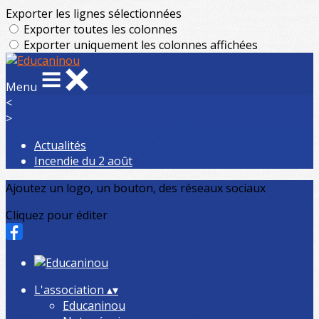
Exporter les lignes sélectionnées
Exporter toutes les colonnes
Exporter uniquement les colonnes affichées
Menu
<
>
Actualités
Incendie du 2 août
Ajoutez un logo, un bouton, des réseaux sociaux
Cliquez pour éditer
L'association
▴
▾
Educaninou