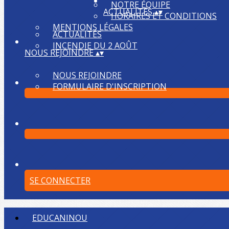
NOTRE ÉQUIPE
ACTUALITÉS
▴
▾
HORAIRES ET CONDITIONS
MENTIONS LÉGALES
ACTUALITÉS
INCENDIE DU 2 AOÛT
NOUS REJOINDRE
▴
▾
NOUS REJOINDRE
FORMULAIRE D'INSCRIPTION
SE CONNECTER
EDUCANINOU