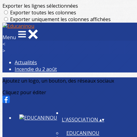
Exporter les lignes sélectionnées
Exporter toutes les colonnes
Exporter uniquement les colonnes affichées
Menu
<
>
Actualités
Incendie du 2 août
Ajoutez un logo, un bouton, des réseaux sociaux
Cliquez pour éditer
L'ASSOCIATION
▴
▾
EDUCANINOU