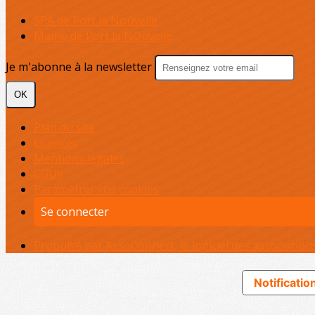
SPA de Port la Nouvelle
Mairie de Port la NOuvelle
Je m'abonne à la newsletter
OK
Plan du site
Licences
Mentions légales
CGUV
Paramétrer vos cookies
Se connecter
Propulsé par AssoConnect, le logiciel des association
Notification