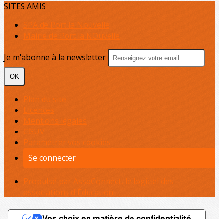
SITES AMIS
SPA de Port la Nouvelle
Mairie de Port la NOuvelle
Je m'abonne à la newsletter
OK
Plan du site
Licences
Mentions légales
CGUV
Paramétrer vos cookies
Se connecter
Propulsé par AssoConnect, le logiciel des
associations d'Éducation
Vos choix en matière de confidentialité