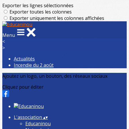
Exporter les lignes sélectionnées
Exporter toutes les colonnes
Exporter uniquement les colonnes affichées
Menu
<
>
Actualités
Incendie du 2 août
Ajoutez un logo, un bouton, des réseaux sociaux
Cliquez pour éditer
L'association
▴
▾
Educaninou