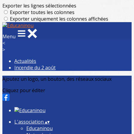
Exporter les lignes sélectionnées
Exporter toutes les colonnes
Exporter uniquement les colonnes affichées
Menu
<
>
Actualités
Incendie du 2 août
Ajoutez un logo, un bouton, des réseaux sociaux
Cliquez pour éditer
L'association
▴
▾
Educaninou