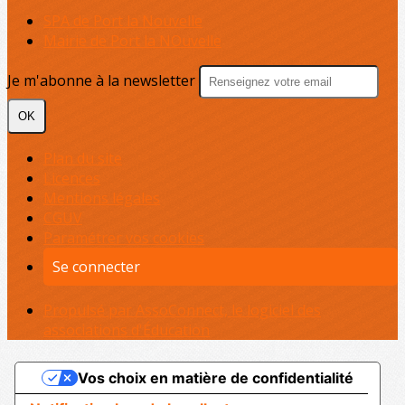
SPA de Port la Nouvelle
Mairie de Port la NOuvelle
Je m'abonne à la newsletter
OK
Plan du site
Licences
Mentions légales
CGUV
Paramétrer vos cookies
Se connecter
Propulsé par AssoConnect, le logiciel des
associations d'Éducation
Vos choix en matière de confidentialité